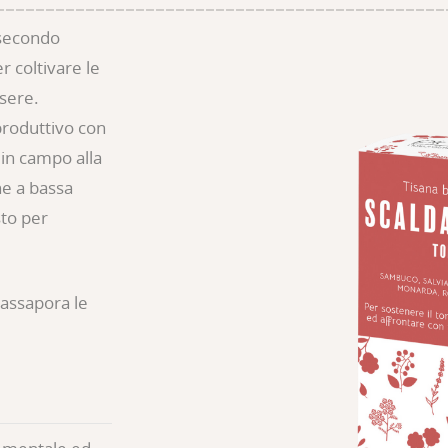
à
 secondo
er coltivare le
ssere.
roduttivo con
 in campo alla
ne a bassa
to per
 assapora le