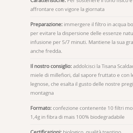
Caratteristiche:
Per sostenere il tono fisico 
affrontare con vigore la giornata
Preparazione:
immergere il filtro in acqua bo
per evitare la dispersione delle essenze natur
infusione per 5/7 minuti. Mantiene la sua g
anche fredda.
Il nostro consiglio:
addolcisci la Tisana Scalda
miele di millefiori, dal sapore fruttato e con
legnose, che esalta il gusto delle nostre preg
montagna
Formato:
confezione contenente 10 filtri m
1,4g in fibra di mais 100% biodegradabile
Certificazioni:
biologico, qualità trentino