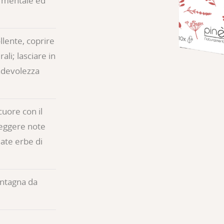
e mentale ed
llente, coprire
ali; lasciare in
radevolezza
cuore con il
 leggere note
iate erbe di
ontagna da