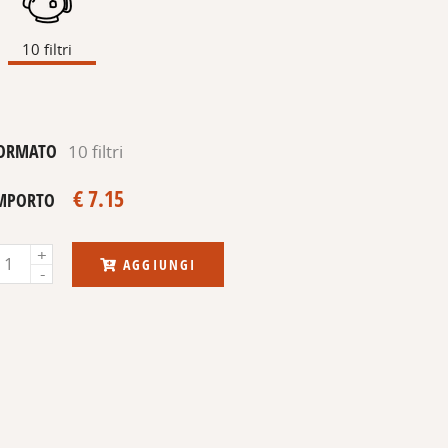
10 filtri
ORMATO
10 filtri
€ 7.15
MPORTO
Q
AGGIUNGI